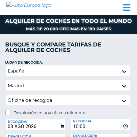
AUTO
ALQUILER
ALQUILER
ALQUILER DE
EUROPE
DE
DE
COLABORADORES
AYUDA
AUTOCARAVANAS
COCHES
COCHES
ALQUILER DE COCHES EN TODO EL MUNDO
ALQUILER
MÁS DE 20.000 OFICINAS EN 180 PAÍSES
DE
AUTOCARAVANAS
BUSQUE Y COMPARE TARIFAS DE
ALQUILER DE COCHES
AR
COLABORADORES
AYUDA
LUGAR DE RECOGIDA:
Devolución
MI
en
CUENTA
una
GESTIONAR
oficina
MI
diferente
RESERVA
ESPAÑA
Devolución en una oficina diferente
LUGAR
RECOGIDA:
DE
RECOGIDA:
10:00
DEVOLUCIÓN:
DEVOLUCIÓN:
DEVOLUCIÓN: