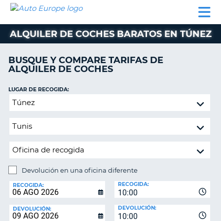
AUTO
ALQUILER
ALQUILER
ALQUILER DE
EUROPE
DE
DE
COLABORADORES
AYUDA
AUTOCARAVANAS
COCHES
COCHES
ALQUILER DE COCHES BARATOS EN TÚNEZ
ALQUILER
DE
BUSQUE Y COMPARE TARIFAS DE
AUTOCARAVANAS
ALQUILER DE COCHES
AR
COLABORADORES
LUGAR DE RECOGIDA:
AYUDA
Devolución
en
MI
una
CUENTA
oficina
GESTIONAR
diferente
MI
RESERVA
Devolución en una oficina diferente
LUGAR
ESPAÑA
RECOGIDA:
DE
RECOGIDA:
10:00
DEVOLUCIÓN:
DEVOLUCIÓN:
DEVOLUCIÓN:
10:00