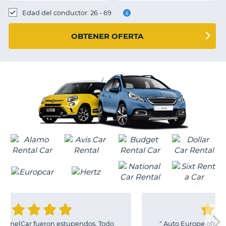
Edad del conductor: 26 - 69
OBTENER OFERTA
upendos. Todo
"
Auto Europe ofrece buenos precios y te 
V