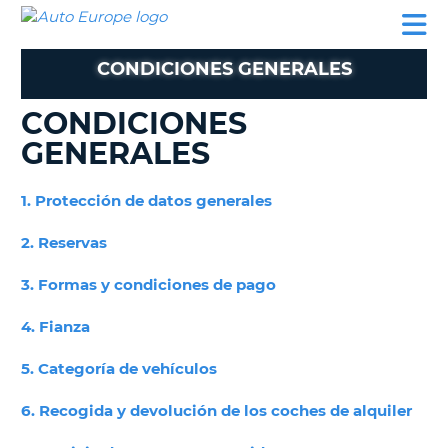
AUTO
ALQUILER
ALQUILER
ALQUILER DE
EUROPE
DE
DE
COLABORADORES
AYUDA
AUTOCARAVANAS
COCHES
COCHES
CONDICIONES GENERALES
ALQUILER
DE
CONDICIONES
AUTOCARAVANAS
GENERALES
AR
COLABORADORES
1. Protección de datos generales
AYUDA
MI
2. Reservas
CUENTA
3. Formas y condiciones de pago
GESTIONAR
MI
4. Fianza
RESERVA
ESPAÑA
5. Categoría de vehículos
6. Recogida y devolución de los coches de alquiler