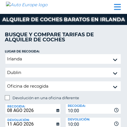
AUTO
ALQUILER
ALQUILER
ALQUILER DE
EUROPE
DE
DE
COLABORADORES
AYUDA
AUTOCARAVANAS
COCHES
COCHES
ALQUILER DE COCHES BARATOS EN IRLANDA
ALQUILER
DE
BUSQUE Y COMPARE TARIFAS DE
AUTOCARAVANAS
ALQUILER DE COCHES
AR
COLABORADORES
LUGAR DE RECOGIDA:
AYUDA
Devolución
en
MI
una
CUENTA
oficina
GESTIONAR
diferente
MI
RESERVA
Devolución en una oficina diferente
LUGAR
ESPAÑA
RECOGIDA:
DE
RECOGIDA:
10:00
DEVOLUCIÓN:
DEVOLUCIÓN:
DEVOLUCIÓN:
10:00