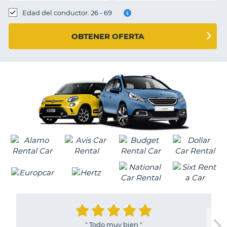
Edad del conductor: 26 - 69
OBTENER OFERTA
"
Todo muy bien
"
V