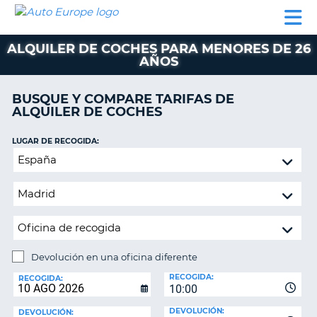
AUTO
ALQUILER
ALQUILER
ALQUILER DE
EUROPE
DE
DE
COLABORADORES
AYUDA
AUTOCARAVANAS
COCHES
COCHES
ALQUILER DE COCHES PARA MENORES DE 26
AÑOS
ALQUILER
DE
AUTOCARAVANAS
BUSQUE Y COMPARE TARIFAS DE
ALQUILER DE COCHES
AR
COLABORADORES
LUGAR DE RECOGIDA:
AYUDA
Devolución
MI
en
CUENTA
una
oficina
GESTIONAR
diferente
MI
RESERVA
Devolución en una oficina diferente
ESPAÑA
LUGAR
RECOGIDA:
DE
RECOGIDA:
10:00
DEVOLUCIÓN:
DEVOLUCIÓN:
DEVOLUCIÓN: