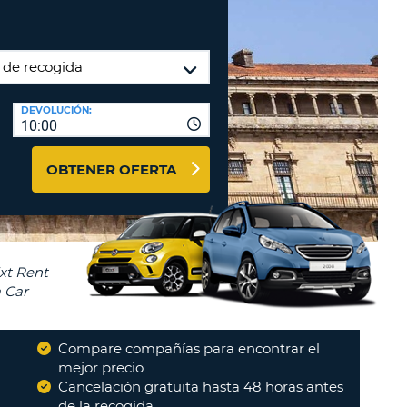
A
RASEÑA
AGENCIAS DE VIAJE Y
ACTERES.
AFILIADOS
OMO
ENTRAR AQUÍ
IMO
DEVOLUCIÓN:
A
STABLEZCA
10:00
RA
TRASEÑA.
ÚSCULA.
OBTENER OFERTA
EBE
CEL
TENER
NOS
ACTER
ÚSCULA.
Compare compañías para encontrar el
OMO
mejor precio
IMO
Cancelación gratuita hasta 48 horas antes
de la recogida