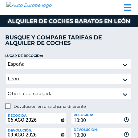
AUTO
ALQUILER
ALQUILER
ALQUILER DE
EUROPE
DE
DE
COLABORADORES
AYUDA
AUTOCARAVANAS
COCHES
COCHES
ALQUILER DE COCHES BARATOS EN LEÓN
ALQUILER
DE
BUSQUE Y COMPARE TARIFAS DE
AUTOCARAVANAS
ALQUILER DE COCHES
AR
COLABORADORES
LUGAR DE RECOGIDA:
AYUDA
Devolución
en
MI
una
CUENTA
oficina
GESTIONAR
diferente
MI
RESERVA
Devolución en una oficina diferente
LUGAR
ESPAÑA
RECOGIDA:
DE
RECOGIDA:
10:00
DEVOLUCIÓN:
DEVOLUCIÓN:
DEVOLUCIÓN:
10:00