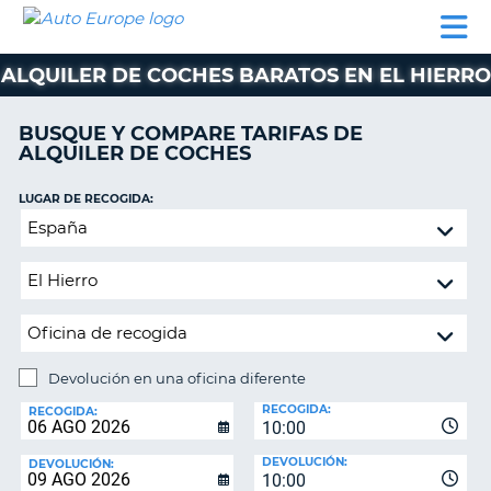
AUTO
ALQUILER
ALQUILER
ALQUILER DE
EUROPE
DE
DE
COLABORADORES
AYUDA
AUTOCARAVANAS
COCHES
COCHES
ALQUILER DE COCHES BARATOS EN EL HIERRO
ALQUILER
DE
BUSQUE Y COMPARE TARIFAS DE
AUTOCARAVANAS
ALQUILER DE COCHES
AR
COLABORADORES
LUGAR DE RECOGIDA:
AYUDA
Devolución
en
MI
una
CUENTA
oficina
GESTIONAR
diferente
MI
RESERVA
Devolución en una oficina diferente
LUGAR
ESPAÑA
RECOGIDA:
DE
RECOGIDA:
10:00
DEVOLUCIÓN:
DEVOLUCIÓN:
DEVOLUCIÓN:
10:00