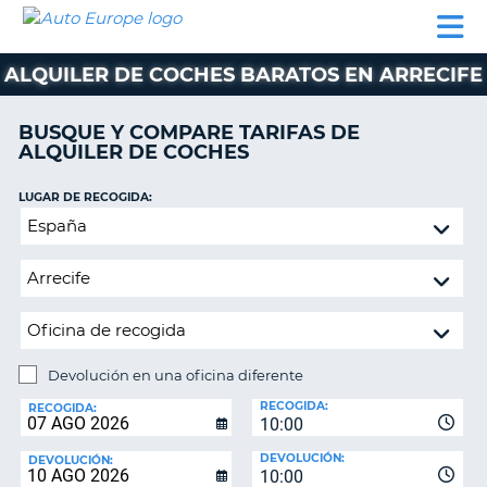
AUTO
ALQUILER
ALQUILER
ALQUILER DE
EUROPE
DE
DE
COLABORADORES
AYUDA
AUTOCARAVANAS
COCHES
COCHES
ALQUILER DE COCHES BARATOS EN ARRECIFE
ALQUILER
DE
BUSQUE Y COMPARE TARIFAS DE
AUTOCARAVANAS
ALQUILER DE COCHES
AR
COLABORADORES
LUGAR DE RECOGIDA:
AYUDA
Devolución
en
MI
una
CUENTA
oficina
GESTIONAR
diferente
MI
RESERVA
Devolución en una oficina diferente
LUGAR
ESPAÑA
RECOGIDA:
DE
RECOGIDA:
10:00
DEVOLUCIÓN:
DEVOLUCIÓN:
DEVOLUCIÓN:
10:00