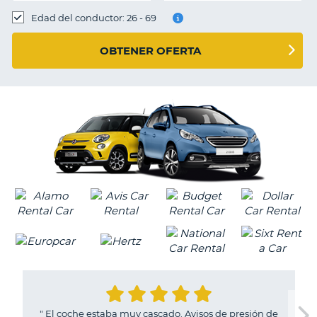
Edad del conductor: 26 - 69
OBTENER OFERTA
"
El coche estaba muy cascado. Avisos de presión de
V