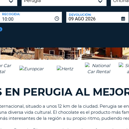
A
NUEV
16
CONT
RECOGIDA:
DEVOLUCIÓN:
CAR
10:00
C
MÍN
UN
REE
LA
LET
CON
MAY
D
CAN
CON
AL
ME
UN
 EN PERUGIA AL MEJO
CAR
EN
MIN
rnacional, situado a unos 12 km de la ciudad. Perugia se en
C
na diversa vida cultural. El chocolate es el producto más fam
MÍN
más interesantes de la región a su propio ritmo, pudiendo re
UN