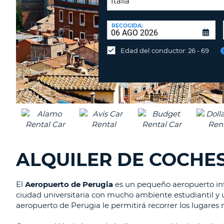
LUGAR
DE
RECOGIDA:
Devolución
DEVOLUCIÓN:
en
Edad del conductor: 26 - 69
una
oficina
diferente
ALQUILER DE COCHES
El
Aeropuerto de Perugia
es un pequeño aeropuerto inte
ciudad universitaria con mucho ambiente estudiantil y u
aeropuerto de Perugia le permitirá recorrer los lugares 