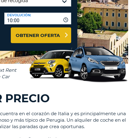
A
RASEÑA
AGENCIAS DE VIAJE Y
DEVOLUCIÓN:
ACTERES.
10:00
AFILIADOS
OMO
ENTRAR AQUÍ
IMO
OBTENER OFERTA
A
STABLEZCA
RA
TRASEÑA.
ÚSCULA.
EBE
CEL
TENER
NOS
R PRECIO
ACTER
ÚSCULA.
cuentra en el corazón de Italia y es principalmente una
OMO
oso y más típico de Perugia. Un alquiler de coche en el
IMO
alizar las paradas que crea oportunas.