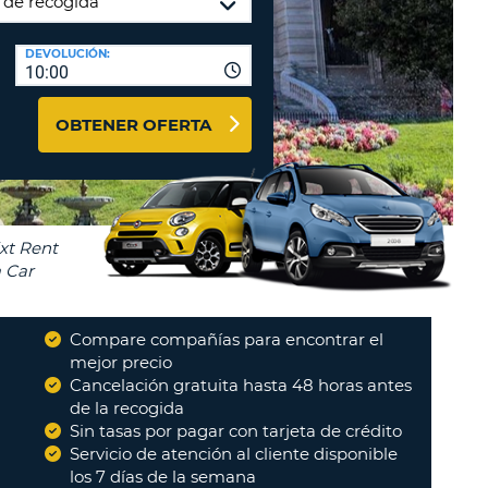
A
RASEÑA
AGENCIAS DE VIAJE Y
DEVOLUCIÓN:
ACTERES.
10:00
AFILIADOS
OMO
ENTRAR AQUÍ
IMO
OBTENER OFERTA
A
STABLEZCA
RA
TRASEÑA.
ÚSCULA.
EBE
CEL
TENER
NOS
Compare compañías para encontrar el
ACTER
mejor precio
rrecto
"
Cancelación gratuita hasta 48 horas antes
ÚSCULA.
de la recogida
IO
OMO
Sin tasas por pagar con tarjeta de crédito
IMO
Servicio de atención al cliente disponible
los 7 días de la semana