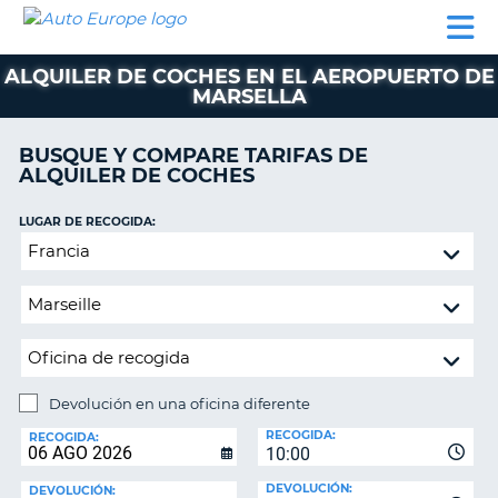
AUTO
ALQUILER
ALQUILER
ALQUILER DE
EUROPE
DE
DE
COLABORADORES
AYUDA
AUTOCARAVANAS
COCHES
COCHES
ALQUILER DE COCHES EN EL AEROPUERTO DE
MARSELLA
ALQUILER
DE
AUTOCARAVANAS
BUSQUE Y COMPARE TARIFAS DE
ALQUILER DE COCHES
AR
COLABORADORES
LUGAR DE RECOGIDA:
AYUDA
Devolución
MI
en
CUENTA
una
oficina
GESTIONAR
diferente
MI
RESERVA
Devolución en una oficina diferente
ESPAÑA
LUGAR
RECOGIDA:
DE
RECOGIDA:
10:00
DEVOLUCIÓN:
DEVOLUCIÓN:
DEVOLUCIÓN: