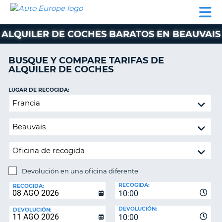
AUTO
ALQUILER
ALQUILER
ALQUILER DE
EUROPE
DE
DE
COLABORADORES
AYUDA
AUTOCARAVANAS
COCHES
COCHES
ALQUILER DE COCHES BARATOS EN BEAUVAIS
ALQUILER
DE
BUSQUE Y COMPARE TARIFAS DE
AUTOCARAVANAS
ALQUILER DE COCHES
AR
COLABORADORES
LUGAR DE RECOGIDA:
AYUDA
Devolución
en
MI
una
CUENTA
oficina
GESTIONAR
diferente
MI
RESERVA
Devolución en una oficina diferente
LUGAR
ESPAÑA
RECOGIDA:
DE
RECOGIDA:
10:00
DEVOLUCIÓN:
DEVOLUCIÓN:
DEVOLUCIÓN:
10:00