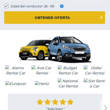
Edad del conductor: 26 - 69
OBTENER OFERTA
"
Todo bien
"
V