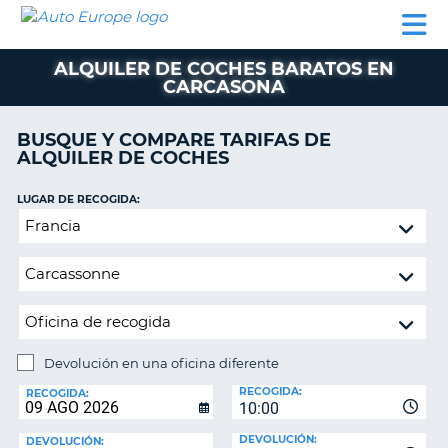
AUTO
ALQUILER
ALQUILER
ALQUILER DE
EUROPE
DE
DE
COLABORADORES
AYUDA
AUTOCARAVANAS
COCHES
COCHES
ALQUILER DE COCHES BARATOS EN
CARCASONA
ALQUILER
DE
AUTOCARAVANAS
BUSQUE Y COMPARE TARIFAS DE
ALQUILER DE COCHES
AR
COLABORADORES
LUGAR DE RECOGIDA:
AYUDA
Devolución
MI
en
CUENTA
una
oficina
GESTIONAR
diferente
MI
RESERVA
Devolución en una oficina diferente
ESPAÑA
LUGAR
RECOGIDA:
DE
RECOGIDA:
10:00
DEVOLUCIÓN:
DEVOLUCIÓN:
DEVOLUCIÓN: