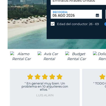
LUGAR
DE
RECOGIDA:
Devolución
DEVOLUCIÓN:
en
Edad del conductor: 26 - 69
una
oficina
diferente
"
En general muy bien. Un
"
TODO CORREC
problema en 10 alquileres con
CONTR
ellos.
"
JOSE 
LUIS ALAIN