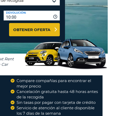
A
RASEÑA
AGENCIAS DE VIAJE Y
DEVOLUCIÓN:
ACTERES.
10:00
AFILIADOS
OMO
ENTRAR AQUÍ
IMO
OBTENER OFERTA
A
STABLEZCA
RA
TRASEÑA.
ÚSCULA.
EBE
CEL
TENER
NOS
Compare compañías para encontrar el
ACTER
mejor precio
"
Cancelación gratuita hasta 48 horas antes
He reservado muchas veces con
ÚSCULA.
Auto Europe y siempre con muy
de la recogida
buenos resultados, tanto en...
"
OMO
Sin tasas por pagar con tarjeta de crédito
GUSTAVO
IMO
Servicio de atención al cliente disponible
los 7 días de la semana