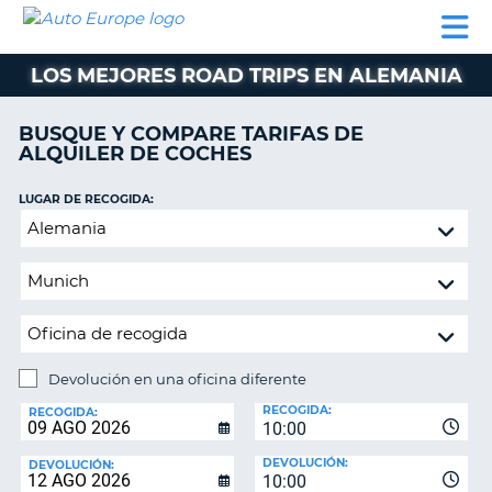
AUTO
ALQUILER
ALQUILER
ALQUILER DE
EUROPE
DE
DE
COLABORADORES
AYUDA
AUTOCARAVANAS
COCHES
COCHES
LOS MEJORES ROAD TRIPS EN ALEMANIA
ALQUILER
DE
BUSQUE Y COMPARE TARIFAS DE
AUTOCARAVANAS
ALQUILER DE COCHES
AR
COLABORADORES
LUGAR DE RECOGIDA:
AYUDA
Devolución
en
MI
una
CUENTA
oficina
GESTIONAR
diferente
MI
RESERVA
Devolución en una oficina diferente
LUGAR
ESPAÑA
RECOGIDA:
DE
RECOGIDA:
10:00
DEVOLUCIÓN:
DEVOLUCIÓN:
DEVOLUCIÓN:
10:00