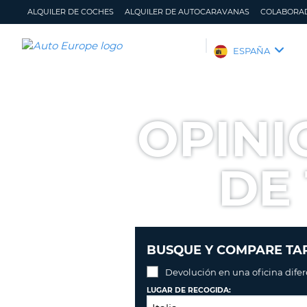
ALQUILER DE COCHES
ALQUILER DE AUTOCARAVANAS
COLABORA
AUTO
ESPAÑA
EUROPE
ALQUILER
DE
OPINI
COCHES
ALQUILER
DE
DE 
AUTOCARAVANAS
COLABORADORES
AYUDA
MI
GESTIONAR
BUSQUE Y COMPARE TAR
CUENTA
MI
RESERVA
Devolución en una oficina dife
ESPAÑA
LUGAR DE RECOGIDA: