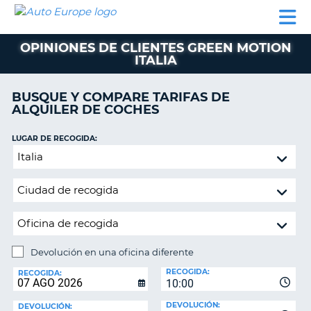
AUTO
ALQUILER
ALQUILER
ALQUILER DE
EUROPE
DE
DE
COLABORADORES
AYUDA
AUTOCARAVANAS
COCHES
COCHES
OPINIONES DE CLIENTES GREEN MOTION
ITALIA
ALQUILER
DE
AUTOCARAVANAS
BUSQUE Y COMPARE TARIFAS DE
ALQUILER DE COCHES
AR
COLABORADORES
LUGAR DE RECOGIDA:
AYUDA
Devolución
MI
en
CUENTA
una
oficina
GESTIONAR
diferente
MI
RESERVA
Devolución en una oficina diferente
ESPAÑA
LUGAR
RECOGIDA:
DE
RECOGIDA:
10:00
DEVOLUCIÓN:
DEVOLUCIÓN:
DEVOLUCIÓN: