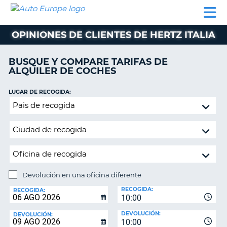
AUTO
ALQUILER
ALQUILER
ALQUILER DE
EUROPE
DE
DE
COLABORADORES
AYUDA
AUTOCARAVANAS
COCHES
COCHES
OPINIONES DE CLIENTES DE HERTZ ITALIA
ALQUILER
DE
BUSQUE Y COMPARE TARIFAS DE
AUTOCARAVANAS
ALQUILER DE COCHES
AR
COLABORADORES
LUGAR DE RECOGIDA:
AYUDA
Devolución
en
MI
una
CUENTA
oficina
GESTIONAR
diferente
MI
RESERVA
Devolución en una oficina diferente
LUGAR
ESPAÑA
RECOGIDA:
DE
RECOGIDA:
10:00
DEVOLUCIÓN:
DEVOLUCIÓN:
DEVOLUCIÓN:
10:00