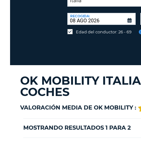
LUGAR
DE
RECOGIDA:
Devolución
DEVOLUCIÓN:
en
Edad del conductor: 26 - 69
una
oficina
diferente
OK MOBILITY ITALI
COCHES
VALORACIÓN MEDIA DE OK MOBILITY :
MOSTRANDO RESULTADOS 1 PARA 2