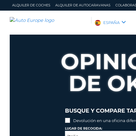
ALQUILER DE COCHES
ALQUILER DE AUTOCARAVANAS
COLABORA
AUTO
ESPAÑA
EUROPE
ALQUILER
DE
OPINI
COCHES
ALQUILER
DE
DE OK
AUTOCARAVANAS
COLABORADORES
AYUDA
MI
GESTIONAR
BUSQUE Y COMPARE TAR
CUENTA
MI
RESERVA
Devolución en una oficina dife
ESPAÑA
LUGAR DE RECOGIDA: