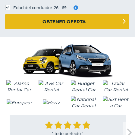
Edad del conductor: 26 - 69
OBTENER OFERTA
"
todo perfecto
"
V