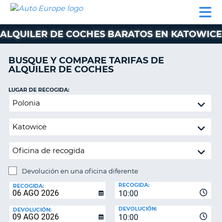
AUTO
ALQUILER
ALQUILER
ALQUILER DE
EUROPE
DE
DE
COLABORADORES
AYUDA
AUTOCARAVANAS
COCHES
COCHES
ALQUILER DE COCHES BARATOS EN KATOWICE
ALQUILER
DE
BUSQUE Y COMPARE TARIFAS DE
AUTOCARAVANAS
ALQUILER DE COCHES
AR
COLABORADORES
LUGAR DE RECOGIDA:
AYUDA
Devolución
en
MI
una
CUENTA
oficina
GESTIONAR
diferente
MI
RESERVA
Devolución en una oficina diferente
LUGAR
ESPAÑA
RECOGIDA:
DE
RECOGIDA:
10:00
DEVOLUCIÓN:
DEVOLUCIÓN:
DEVOLUCIÓN:
10:00