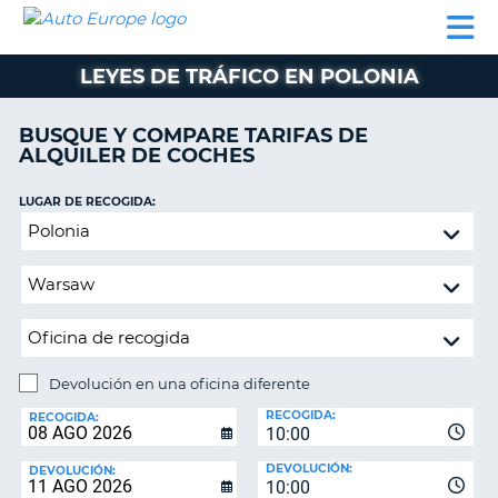
AUTO
ALQUILER
ALQUILER
ALQUILER DE
EUROPE
DE
DE
COLABORADORES
AYUDA
AUTOCARAVANAS
COCHES
COCHES
LEYES DE TRÁFICO EN POLONIA
ALQUILER
DE
BUSQUE Y COMPARE TARIFAS DE
AUTOCARAVANAS
ALQUILER DE COCHES
AR
COLABORADORES
LUGAR DE RECOGIDA:
AYUDA
Devolución
en
MI
una
CUENTA
oficina
GESTIONAR
diferente
MI
RESERVA
Devolución en una oficina diferente
LUGAR
ESPAÑA
RECOGIDA:
DE
RECOGIDA:
10:00
DEVOLUCIÓN:
DEVOLUCIÓN:
DEVOLUCIÓN:
10:00