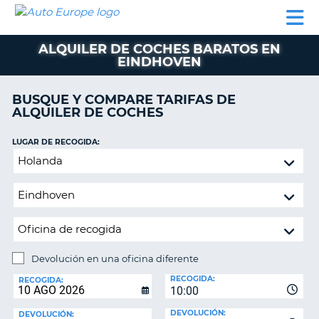
AUTO
ALQUILER
ALQUILER
ALQUILER DE
EUROPE
DE
DE
COLABORADORES
AYUDA
AUTOCARAVANAS
COCHES
COCHES
ALQUILER DE COCHES BARATOS EN
EINDHOVEN
ALQUILER
DE
AUTOCARAVANAS
BUSQUE Y COMPARE TARIFAS DE
ALQUILER DE COCHES
AR
COLABORADORES
LUGAR DE RECOGIDA:
AYUDA
Devolución
MI
en
CUENTA
una
oficina
GESTIONAR
diferente
MI
RESERVA
Devolución en una oficina diferente
ESPAÑA
LUGAR
RECOGIDA:
DE
RECOGIDA:
10:00
DEVOLUCIÓN:
DEVOLUCIÓN:
DEVOLUCIÓN: