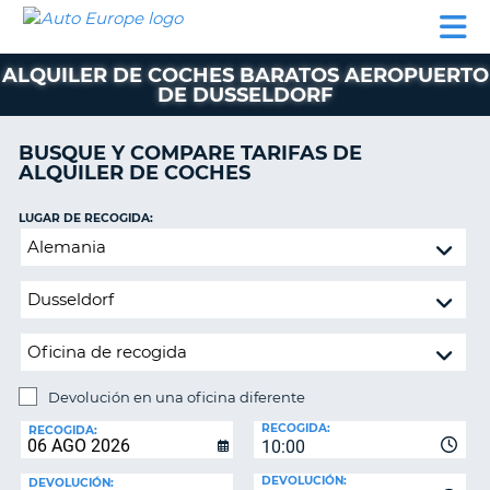
AUTO
ALQUILER
ALQUILER
ALQUILER DE
EUROPE
DE
DE
COLABORADORES
AYUDA
AUTOCARAVANAS
COCHES
COCHES
ALQUILER DE COCHES BARATOS AEROPUERTO
DE DUSSELDORF
ALQUILER
DE
AUTOCARAVANAS
BUSQUE Y COMPARE TARIFAS DE
ALQUILER DE COCHES
AR
COLABORADORES
LUGAR DE RECOGIDA:
AYUDA
Devolución
MI
en
CUENTA
una
oficina
GESTIONAR
diferente
MI
RESERVA
Devolución en una oficina diferente
ESPAÑA
LUGAR
RECOGIDA:
DE
RECOGIDA:
10:00
DEVOLUCIÓN:
DEVOLUCIÓN:
DEVOLUCIÓN: