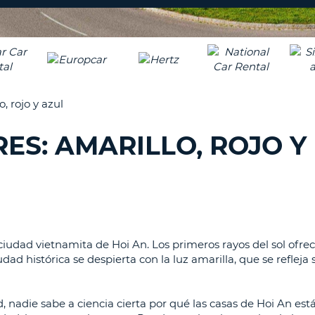
A
NUEV
16
CONT
CAR
C
MÍN
UN
REE
, rojo y azul
LA
LET
CON
MAY
ES: AMARILLO, ROJO Y
D
CAN
CON
AL
ME
UN
CAR
EN
iudad vietnamita de Hoi An. Los primeros rayos del sol ofre
MIN
ad histórica se despierta con la luz amarilla, que se refleja 
C
MÍN
UN
nadie sabe a ciencia cierta por qué las casas de Hoi An est