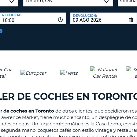
A
NUEV
16
CONT
RECOGIDA:
DEVOLUCIÓN:
CAR
10:00
C
MÍN
UN
REE
LA
LET
CON
MAY
D
CAN
CON
AL
ME
UN
LER DE COCHES EN TORONT
CAR
EN
MIN
er de coches en Toronto
de otros clientes, que decidieron r
t. Lawrence Market, tiene mucho encanto, un despliegue de col
C
idades griegas. Un lugar emblemático es la Casa Loma, constr
MÍN
segunda mano, coquetos cafés con estilo vintage y restaurant
UN
mplemente relajarse al sol. En invierno aprieta el frío, por e