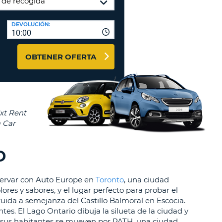
A
RASEÑA
AGENCIAS DE VIAJE Y
DEVOLUCIÓN:
ACTERES.
10:00
AFILIADOS
OMO
ENTRAR AQUÍ
IMO
OBTENER OFERTA
A
STABLEZCA
RA
TRASEÑA.
ÚSCULA.
EBE
CEL
TENER
NOS
O
ACTER
ÚSCULA.
eservar con Auto Europe en
Toronto
, una ciudad
ores y sabores, y el lugar perfecto para probar el
OMO
uida a semejanza del Castillo Balmoral en Escocia.
IMO
es. El Lago Ontario dibuja la silueta de la ciudad y
llo, sus habitantes se mueven por PATH, una ciudad