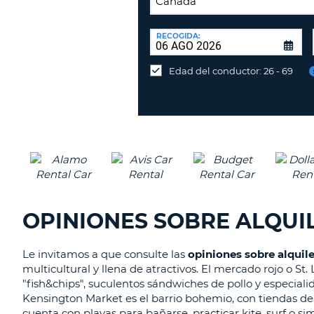
LUGAR
DE
RECOGIDA:
Devolución
DEVOLUCIÓN:
en
Edad del conductor: 26 - 69
una
oficina
diferente
OPINIONES SOBRE ALQUI
Le invitamos a que consulte las
opiniones sobre alquil
multicultural y llena de atractivos. El mercado rojo o S
"fish&chips", suculentos sándwiches de pollo y especial
Kensington Market es el barrio bohemio, con tiendas de 
cuenta con playas para bañarse, practicar kite, surf o si