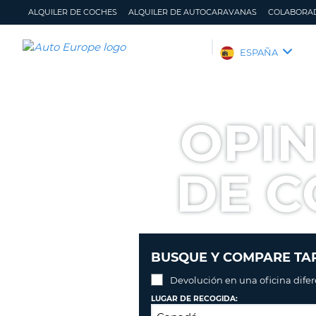
ALQUILER DE COCHES
ALQUILER DE AUTOCARAVANAS
COLABORA
AUTO
ESPAÑA
EUROPE
ALQUILER
DE
OPIN
COCHES
ALQUILER
DE
DE C
AUTOCARAVANAS
COLABORADORES
AYUDA
MI
GESTIONAR
BUSQUE Y COMPARE TAR
CUENTA
MI
RESERVA
Devolución en una oficina dife
ESPAÑA
LUGAR DE RECOGIDA: