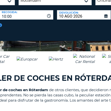
A
NUEV
16
CONT
RECOGIDA:
DEVOLUCIÓN:
CAR
10:00
C
MÍN
UN
REE
LA
LET
CON
MAY
D
CAN
CON
AL
ME
UN
LER DE COCHES EN RÓTERD
CAR
EN
MIN
er de coches en Róterdam
de otros clientes, que decidieron
rendentes. No se pierda las casas cubo, la peculiar estación
C
deal para disfrutar de la gastronomía. Los amantes del arte
MÍN
UN