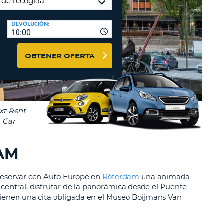
A
RASEÑA
AGENCIAS DE VIAJE Y
DEVOLUCIÓN:
ACTERES.
10:00
AFILIADOS
OMO
ENTRAR AQUÍ
IMO
OBTENER OFERTA
A
STABLEZCA
RA
TRASEÑA.
ÚSCULA.
EBE
CEL
TENER
NOS
AM
ACTER
ÚSCULA.
 reservar con Auto Europe en
Róterdam
una animada
 central, disfrutar de la panorámica desde el Puente
OMO
 tienen una cita obligada en el Museo Boijmans Van
IMO