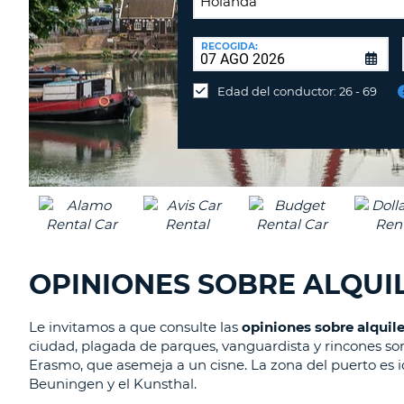
LUGAR
DE
RECOGIDA:
Devolución
DEVOLUCIÓN:
en
Edad del conductor: 26 - 69
una
oficina
diferente
OPINIONES SOBRE ALQUI
Le invitamos a que consulte las
opiniones sobre alquil
ciudad, plagada de parques, vanguardista y rincones sorp
Erasmo, que asemeja a un cisne. La zona del puerto es i
Beuningen y el Kunsthal.