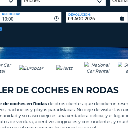
A
NUEV
16
CONT
RECOGIDA:
DEVOLUCIÓN:
CAR
10:00
C
MÍN
UN
REE
LA
LET
CON
MAY
D
CAN
CON
AL
ME
UN
LER DE COCHES EN RODAS
CAR
EN
MIN
er de coches en Rodas
de otros clientes, que decidieron res
s, riachuelos y playas paradisíacas. No deje de visitar las ru
C
idad y su casco viejo es una verdadera delicia, y el lugar i
MÍN
tos de verdura, aperitivos originales y contundentes, y much
UN
stro rey, el mar y maravillosas puestas de sol.