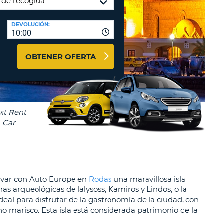
A
RASEÑA
AGENCIAS DE VIAJE Y
DEVOLUCIÓN:
ACTERES.
10:00
AFILIADOS
OMO
ENTRAR AQUÍ
IMO
OBTENER OFERTA
A
STABLEZCA
RA
TRASEÑA.
ÚSCULA.
EBE
CEL
TENER
NOS
ACTER
ÚSCULA.
ervar con Auto Europe en
Rodas
una maravillosa isla
inas arqueológicas de lalysoss, Kamiros y Lindos, o la
OMO
deal para disfrutar de la gastronomía de la ciudad, con
IMO
o marisco. Esta isla está considerada patrimonio de la