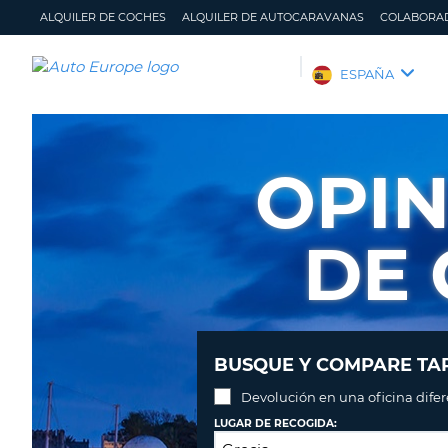
ALQUILER DE COCHES
ALQUILER DE AUTOCARAVANAS
COLABORA
AUTO
ESPAÑA
EUROPE
ALQUILER
DE
OPIN
COCHES
ALQUILER
DE
DE
AUTOCARAVANAS
COLABORADORES
AYUDA
MI
GESTIONAR
BUSQUE Y COMPARE TAR
CUENTA
MI
RESERVA
Devolución en una oficina dife
ESPAÑA
LUGAR DE RECOGIDA: