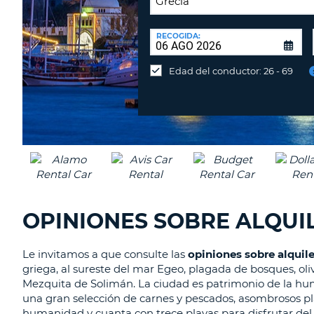
LUGAR
DE
RECOGIDA:
Devolución
DEVOLUCIÓN:
en
Edad del conductor: 26 - 69
una
oficina
diferente
OPINIONES SOBRE ALQUI
Le invitamos a que consulte las
opiniones sobre alquil
griega, al sureste del mar Egeo, plagada de bosques, olivo
Mezquita de Solimán. La ciudad es patrimonio de la human
una gran selección de carnes y pescados, asombrosos pla
humanidad y cuanta con trece playas para disfrutar del a