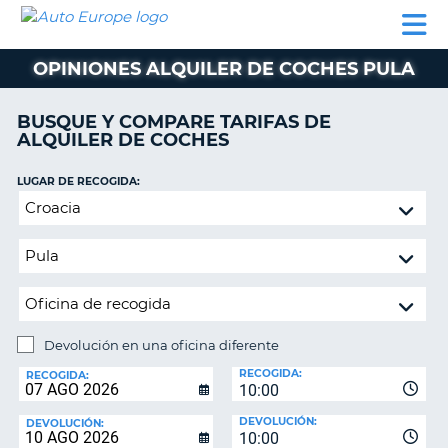
AUTO
ALQUILER
ALQUILER
ALQUILER DE
EUROPE
DE
DE
COLABORADORES
AYUDA
AUTOCARAVANAS
COCHES
COCHES
OPINIONES ALQUILER DE COCHES PULA
ALQUILER
DE
BUSQUE Y COMPARE TARIFAS DE
AUTOCARAVANAS
ALQUILER DE COCHES
AR
COLABORADORES
LUGAR DE RECOGIDA:
AYUDA
Devolución
en
MI
una
CUENTA
oficina
GESTIONAR
diferente
MI
RESERVA
Devolución en una oficina diferente
LUGAR
ESPAÑA
RECOGIDA:
DE
RECOGIDA:
10:00
DEVOLUCIÓN:
DEVOLUCIÓN:
DEVOLUCIÓN:
10:00