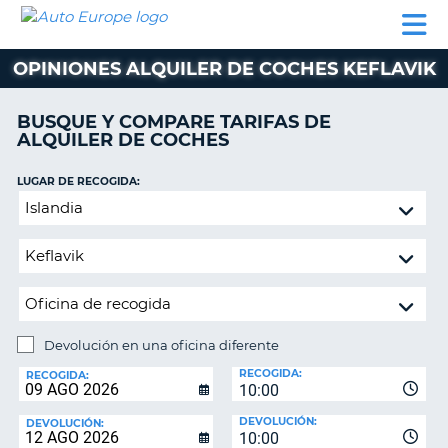
AUTO
ALQUILER
ALQUILER
ALQUILER DE
EUROPE
DE
DE
COLABORADORES
AYUDA
AUTOCARAVANAS
COCHES
COCHES
OPINIONES ALQUILER DE COCHES KEFLAVIK
ALQUILER
DE
BUSQUE Y COMPARE TARIFAS DE
AUTOCARAVANAS
ALQUILER DE COCHES
AR
COLABORADORES
LUGAR DE RECOGIDA:
AYUDA
Devolución
en
MI
una
CUENTA
oficina
GESTIONAR
diferente
MI
RESERVA
Devolución en una oficina diferente
LUGAR
ESPAÑA
RECOGIDA:
DE
RECOGIDA:
10:00
DEVOLUCIÓN:
DEVOLUCIÓN:
DEVOLUCIÓN:
10:00