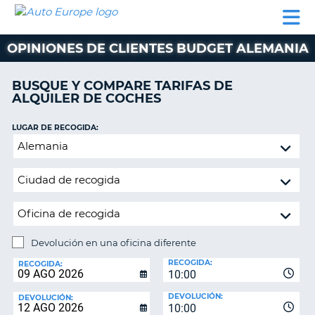
AUTO
ALQUILER
ALQUILER
ALQUILER DE
EUROPE
DE
DE
COLABORADORES
AYUDA
AUTOCARAVANAS
COCHES
COCHES
OPINIONES DE CLIENTES BUDGET ALEMANIA
ALQUILER
DE
BUSQUE Y COMPARE TARIFAS DE
AUTOCARAVANAS
ALQUILER DE COCHES
AR
COLABORADORES
LUGAR DE RECOGIDA:
AYUDA
Devolución
en
MI
una
CUENTA
oficina
GESTIONAR
diferente
MI
RESERVA
Devolución en una oficina diferente
LUGAR
ESPAÑA
RECOGIDA:
DE
RECOGIDA:
10:00
DEVOLUCIÓN:
DEVOLUCIÓN:
DEVOLUCIÓN:
10:00