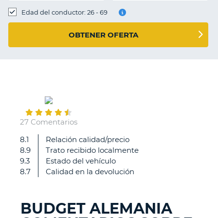
Edad del conductor: 26 - 69
OBTENER OFERTA
August
23
27 Comentarios
8.1
Relación calidad/precio
Había
8.9
Trato recibido localmente
leído
9.3
Estado del vehículo
muy
8.7
Calidad en la devolución
malas
críticas,
sobre
BUDGET ALEMANIA
Budget
V