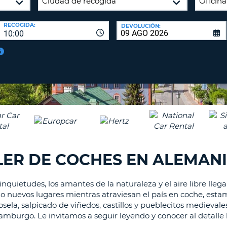
A
NUEV
16
CONT
RECOGIDA:
DEVOLUCIÓN:
CAR
10:00
C
MÍN
UN
REE
LA
LET
CON
MAY
D
CAN
CON
AL
ME
UN
LER DE COCHES EN ALEMAN
CAR
EN
MIN
inquietudes, los amantes de la naturaleza y el aire libre lleg
ndo nuevos lugares mientras atraviesan el país en coche, est
C
Mosela, salpicado de viñedos, castillos y pueblecitos medieval
MÍN
mburgo. Le invitamos a seguir leyendo y conocer al detalle 
UN