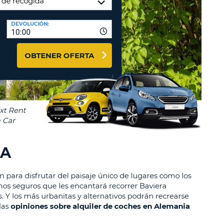
A
RASEÑA
AGENCIAS DE VIAJE Y
DEVOLUCIÓN:
ACTERES.
10:00
AFILIADOS
OMO
ENTRAR AQUÍ
IMO
OBTENER OFERTA
A
STABLEZCA
RA
TRASEÑA.
ÚSCULA.
EBE
CEL
TENER
NOS
IA
ACTER
ÚSCULA.
an para disfrutar del paisaje único de lugares como los
amos seguros que les encantará recorrer Baviera
OMO
es. Y los más urbanitas y alternativos podrán recrearse
IMO
las
opiniones sobre alquiler de coches en Alemania