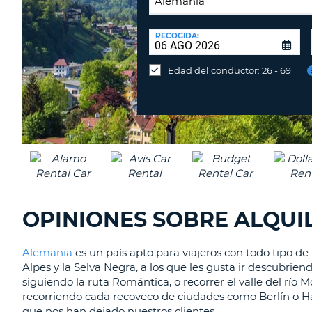
LUGAR
DE
RECOGIDA:
Devolución
DEVOLUCIÓN:
en
Edad del conductor: 26 - 69
una
oficina
diferente
OPINIONES SOBRE ALQUI
Alemania
es un país apto para viajeros con todo tipo de 
Alpes y la Selva Negra, a los que les gusta ir descubrie
siguiendo la ruta Romántica, o recorrer el valle del río 
recorriendo cada recoveco de ciudades como Berlín o Ha
que nos han dejado nuestros clientes.