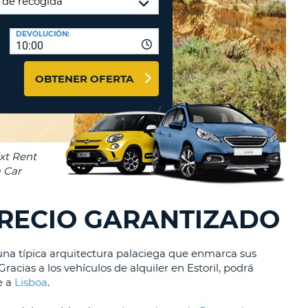
A
RASEÑA
AGENCIAS DE VIAJE Y
DEVOLUCIÓN:
ACTERES.
10:00
AFILIADOS
OMO
ENTRAR AQUÍ
IMO
OBTENER OFERTA
A
STABLEZCA
RA
TRASEÑA.
ÚSCULA.
EBE
CEL
TENER
NOS
PRECIO GARANTIZADO
ACTER
ÚSCULA.
 una típica arquitectura palaciega que enmarca sus
OMO
acias a los vehículos de alquiler en Estoril, podrá
IMO
e a
Lisboa
.