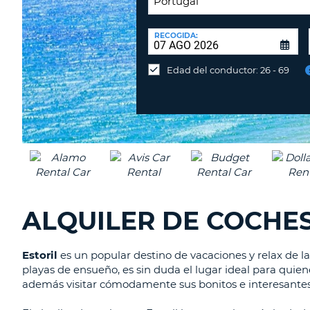
LUGAR
DE
RECOGIDA:
Devolución
DEVOLUCIÓN:
en
Edad del conductor: 26 - 69
una
oficina
diferente
ALQUILER DE COCHES
Estoril
es un popular destino de vacaciones y relax de l
playas de ensueño, es sin duda el lugar ideal para quiene
además visitar cómodamente sus bonitos e interesantes 