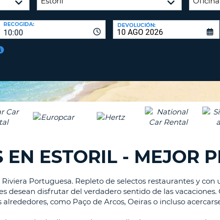
A
NUEV
16
CONT
RECOGIDA:
DEVOLUCIÓN:
CAR
10:00
C
MÍN
UN
REE
LA
LET
CON
MAY
D
CAN
CON
AL
ME
UN
 EN ESTORIL - MEJOR 
CAR
EN
MIN
a Riviera Portuguesa. Repleto de selectos restaurantes y con
C
s desean disfrutar del verdadero sentido de las vacaciones. Gr
MÍN
alrededores, como Paço de Arcos, Oeiras o incluso acercars
UN