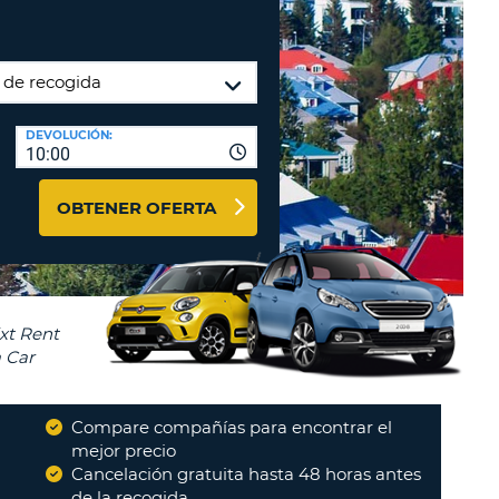
A
RASEÑA
AGENCIAS DE VIAJE Y
ACTERES.
AFILIADOS
OMO
ENTRAR AQUÍ
IMO
DEVOLUCIÓN:
A
STABLEZCA
10:00
RA
TRASEÑA.
ÚSCULA.
OBTENER OFERTA
EBE
CEL
TENER
NOS
ACTER
ÚSCULA.
Compare compañías para encontrar el
OMO
mejor precio
IMO
Cancelación gratuita hasta 48 horas antes
de la recogida