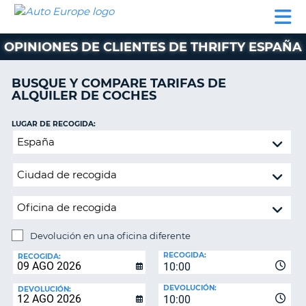
AUTO
ALQUILER
ALQUILER
ALQUILER DE
EUROPE
DE
DE
COLABORADORES
AYUDA
AUTOCARAVANAS
COCHES
COCHES
OPINIONES DE CLIENTES DE THRIFTY ESPAÑA
ALQUILER
DE
BUSQUE Y COMPARE TARIFAS DE
AUTOCARAVANAS
ALQUILER DE COCHES
AR
COLABORADORES
LUGAR DE RECOGIDA:
AYUDA
Devolución
en
MI
una
CUENTA
oficina
GESTIONAR
diferente
MI
RESERVA
Devolución en una oficina diferente
LUGAR
ESPAÑA
RECOGIDA:
DE
RECOGIDA:
10:00
DEVOLUCIÓN:
DEVOLUCIÓN:
DEVOLUCIÓN:
10:00