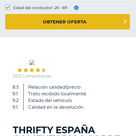
Edad del conductor: 26 - 69
OBTENER OFERTA
September
01
283 Comentarios
8.5
Relación calidad/precio
Todo
9.1
Trato recibido localmente
fue
9.2
Estado del vehículo
muy
9.1
Calidad en la devolución
bien
THRIFTY ESPAÑA
V