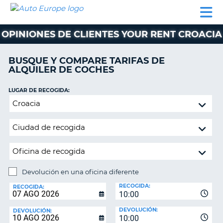
AUTO
ALQUILER
ALQUILER
ALQUILER DE
EUROPE
DE
DE
COLABORADORES
AYUDA
AUTOCARAVANAS
COCHES
COCHES
OPINIONES DE CLIENTES YOUR RENT CROACIA
ALQUILER
DE
BUSQUE Y COMPARE TARIFAS DE
AUTOCARAVANAS
ALQUILER DE COCHES
AR
COLABORADORES
LUGAR DE RECOGIDA:
AYUDA
Devolución
en
MI
una
CUENTA
oficina
GESTIONAR
diferente
MI
RESERVA
Devolución en una oficina diferente
LUGAR
ESPAÑA
RECOGIDA:
DE
RECOGIDA:
10:00
DEVOLUCIÓN:
DEVOLUCIÓN:
DEVOLUCIÓN:
10:00