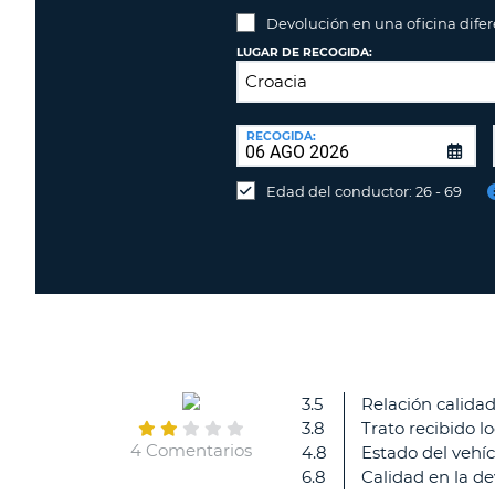
Devolución en una oficina dife
LUGAR DE RECOGIDA:
LUGAR
DE
RECOGIDA:
Devolución
DEVOLUCIÓN:
en
Edad del conductor: 26 - 69
una
oficina
diferente
3.5
Relación calidad
3.8
Trato recibido 
4 Comentarios
4.8
Estado del vehíc
6.8
Calidad en la de