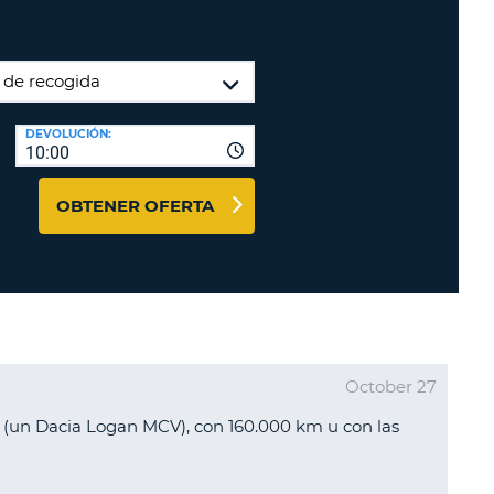
A
RASEÑA
AGENCIAS DE VIAJE Y
ACTERES.
AFILIADOS
OMO
ENTRAR AQUÍ
IMO
DEVOLUCIÓN:
A
STABLEZCA
10:00
RA
TRASEÑA.
ÚSCULA.
OBTENER OFERTA
EBE
CEL
TENER
NOS
ACTER
October 27
ÚSCULA.
OMO
o (un Dacia Logan MCV), con 160.000 km u con las
IMO