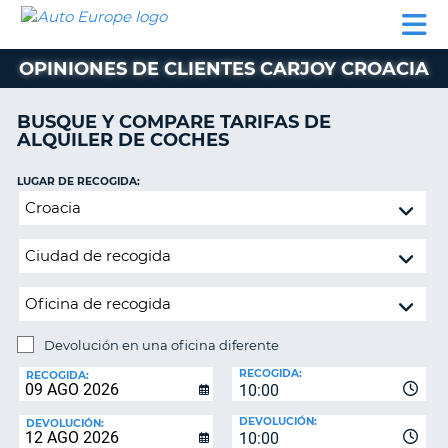
AUTO
ALQUILER
ALQUILER
ALQUILER DE
EUROPE
DE
DE
COLABORADORES
AYUDA
AUTOCARAVANAS
COCHES
COCHES
OPINIONES DE CLIENTES CARJOY CROACIA
ALQUILER
DE
BUSQUE Y COMPARE TARIFAS DE
AUTOCARAVANAS
ALQUILER DE COCHES
AR
COLABORADORES
LUGAR DE RECOGIDA:
AYUDA
Devolución
en
MI
una
CUENTA
oficina
GESTIONAR
diferente
MI
RESERVA
Devolución en una oficina diferente
LUGAR
ESPAÑA
RECOGIDA:
DE
RECOGIDA:
10:00
DEVOLUCIÓN:
DEVOLUCIÓN:
DEVOLUCIÓN:
10:00