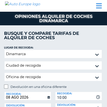
AUTO
ALQUILER
ALQUILER
ALQUILER DE
EUROPE
DE
DE
COLABORADORES
AYUDA
AUTOCARAVANAS
COCHES
COCHES
OPINIONES ALQUILER DE COCHES
DINAMARCA
ALQUILER
DE
AUTOCARAVANAS
BUSQUE Y COMPARE TARIFAS DE
ALQUILER DE COCHES
AR
COLABORADORES
LUGAR DE RECOGIDA:
AYUDA
Devolución
MI
en
CUENTA
una
oficina
GESTIONAR
diferente
MI
RESERVA
Devolución en una oficina diferente
ESPAÑA
LUGAR
RECOGIDA:
DE
RECOGIDA:
10:00
DEVOLUCIÓN:
DEVOLUCIÓN:
DEVOLUCIÓN: