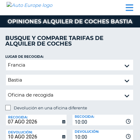
AUTO
ALQUILER
ALQUILER
ALQUILER DE
EUROPE
DE
DE
COLABORADORES
AYUDA
AUTOCARAVANAS
COCHES
COCHES
OPINIONES ALQUILER DE COCHES BASTIA
ALQUILER
DE
BUSQUE Y COMPARE TARIFAS DE
AUTOCARAVANAS
ALQUILER DE COCHES
AR
COLABORADORES
LUGAR DE RECOGIDA:
AYUDA
Devolución
en
MI
una
CUENTA
oficina
GESTIONAR
diferente
MI
RESERVA
Devolución en una oficina diferente
LUGAR
ESPAÑA
RECOGIDA:
DE
RECOGIDA:
10:00
DEVOLUCIÓN:
DEVOLUCIÓN:
DEVOLUCIÓN:
10:00