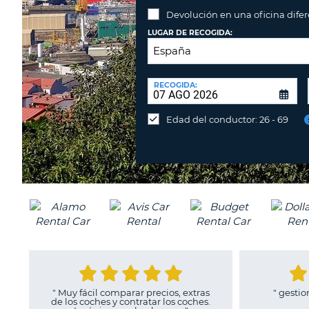
Devolución en una oficina dife
LUGAR DE RECOGIDA:
LUGAR
DE
RECOGIDA:
Devolución
DEVOLUCIÓN:
en
Edad del conductor: 26 - 69
una
oficina
diferente
"
Muy fácil comparar precios, extras
"
gestion rapid
de los coches y contratar los coches.
SA