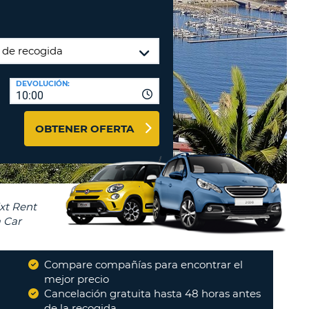
A
RASEÑA
AGENCIAS DE VIAJE Y
ACTERES.
AFILIADOS
OMO
ENTRAR AQUÍ
IMO
DEVOLUCIÓN:
A
STABLEZCA
10:00
RA
TRASEÑA.
ÚSCULA.
OBTENER OFERTA
EBE
CEL
TENER
NOS
ACTER
ÚSCULA.
Compare compañías para encontrar el
OMO
mejor precio
IMO
Cancelación gratuita hasta 48 horas antes
"
Positivas
"
de la recogida
MARIO