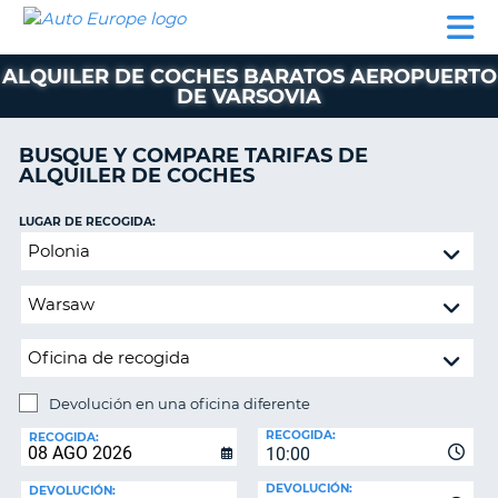
AUTO
ALQUILER
ALQUILER
ALQUILER DE
EUROPE
DE
DE
COLABORADORES
AYUDA
AUTOCARAVANAS
COCHES
COCHES
ALQUILER DE COCHES BARATOS AEROPUERTO
DE VARSOVIA
ALQUILER
DE
AUTOCARAVANAS
BUSQUE Y COMPARE TARIFAS DE
ALQUILER DE COCHES
AR
COLABORADORES
LUGAR DE RECOGIDA:
AYUDA
Devolución
MI
en
CUENTA
una
oficina
GESTIONAR
diferente
MI
RESERVA
Devolución en una oficina diferente
ESPAÑA
LUGAR
RECOGIDA:
DE
RECOGIDA:
10:00
DEVOLUCIÓN:
DEVOLUCIÓN:
DEVOLUCIÓN: