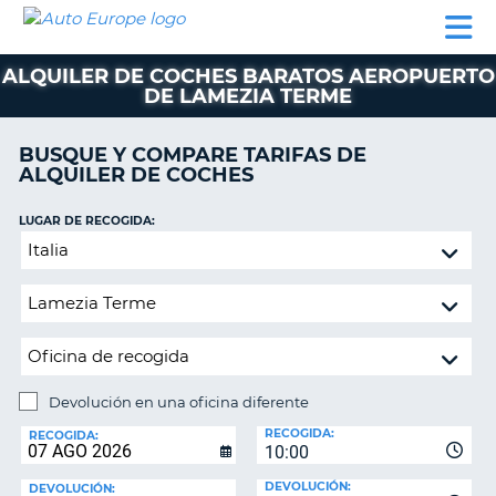
AUTO
ALQUILER
ALQUILER
ALQUILER DE
EUROPE
DE
DE
COLABORADORES
AYUDA
AUTOCARAVANAS
COCHES
COCHES
ALQUILER DE COCHES BARATOS AEROPUERTO
DE LAMEZIA TERME
ALQUILER
DE
AUTOCARAVANAS
BUSQUE Y COMPARE TARIFAS DE
ALQUILER DE COCHES
AR
COLABORADORES
LUGAR DE RECOGIDA:
AYUDA
Devolución
MI
en
CUENTA
una
oficina
GESTIONAR
diferente
MI
RESERVA
Devolución en una oficina diferente
ESPAÑA
LUGAR
RECOGIDA:
DE
RECOGIDA:
10:00
DEVOLUCIÓN:
DEVOLUCIÓN:
DEVOLUCIÓN: