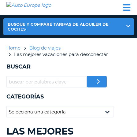
AUTO
ALQUILER
ALQUILER
ALQUILER DE
EUROPE
DE
DE
COLABORADORES
AYUDA
AUTOCARAVANAS
COCHES
COCHES
BUSQUE Y COMPARE TARIFAS DE ALQUILER DE
ALQUILER
COCHES
DE
AUTOCARAVANAS
Home
Blog de viajes
AR
COLABORADORES
Las mejores vacaciones para desconectar
AYUDA
BUSCAR
MI
CUENTA
GESTIONAR
MI
CATEGORÍAS
RESERVA
ESPAÑA
LAS MEJORES
BUSCANDO......