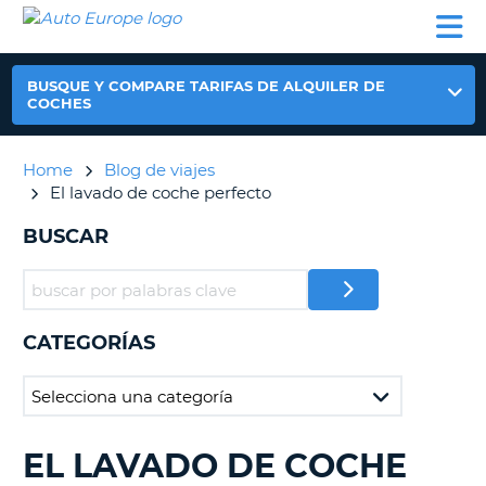
AUTO
ALQUILER
ALQUILER
ALQUILER DE
EUROPE
DE
DE
COLABORADORES
AYUDA
AUTOCARAVANAS
COCHES
COCHES
BUSQUE Y COMPARE TARIFAS DE ALQUILER DE
ALQUILER
COCHES
DE
AUTOCARAVANAS
Home
Blog de viajes
AR
COLABORADORES
El lavado de coche perfecto
AYUDA
BUSCAR
MI
CUENTA
GESTIONAR
MI
CATEGORÍAS
RESERVA
ESPAÑA
EL LAVADO DE COCHE
BUSCANDO......