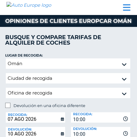
AUTO
ALQUILER
ALQUILER
ALQUILER DE
EUROPE
DE
DE
COLABORADORES
AYUDA
AUTOCARAVANAS
COCHES
COCHES
OPINIONES DE CLIENTES EUROPCAR OMÁN
ALQUILER
DE
BUSQUE Y COMPARE TARIFAS DE
AUTOCARAVANAS
ALQUILER DE COCHES
AR
COLABORADORES
LUGAR DE RECOGIDA:
AYUDA
Devolución
en
MI
una
CUENTA
oficina
GESTIONAR
diferente
MI
RESERVA
Devolución en una oficina diferente
LUGAR
ESPAÑA
RECOGIDA:
DE
RECOGIDA:
10:00
DEVOLUCIÓN:
DEVOLUCIÓN:
DEVOLUCIÓN:
10:00