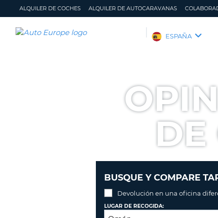
ALQUILER DE COCHES
ALQUILER DE AUTOCARAVANAS
COLABORA
AUTO
ESPAÑA
EUROPE
ALQUILER
DE
OPIN
COCHES
ALQUILER
DE
DE
AUTOCARAVANAS
COLABORADORES
AYUDA
MI
GESTIONAR
BUSQUE Y COMPARE TAR
CUENTA
MI
RESERVA
Devolución en una oficina dife
ESPAÑA
LUGAR DE RECOGIDA: