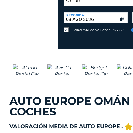
LUGAR
DE
RECOGIDA:
Devolución
DEVOLUCIÓN:
en
Edad del conductor: 26 - 69
una
oficina
diferente
AUTO EUROPE OMÁN 
COCHES
VALORACIÓN MEDIA DE AUTO EUROPE :