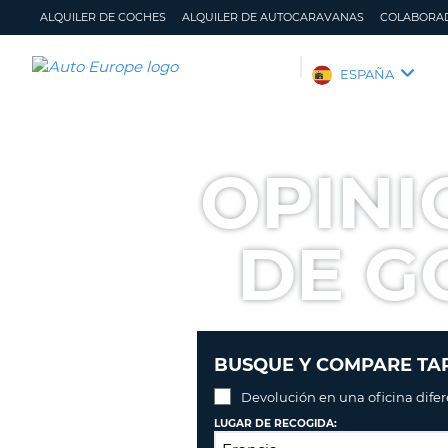
ALQUILER DE COCHES
ALQUILER DE AUTOCARAVANAS
COLABORA
AUTO
ESPAÑA
EUROPE
ALQUILER
DE
OPINI
COCHES
ALQUILER
DE
DE G
AUTOCARAVANAS
COLABORADORES
AYUDA
MI
GESTIONAR
BUSQUE Y COMPARE TAR
CUENTA
MI
RESERVA
Devolución en una oficina dife
ESPAÑA
LUGAR DE RECOGIDA: