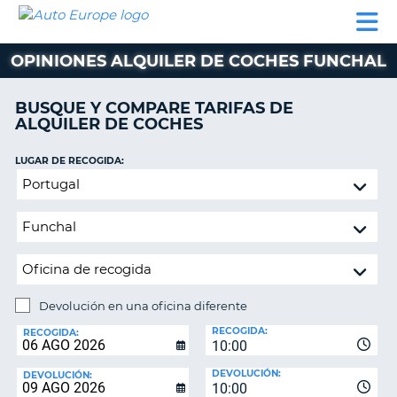
AUTO
ALQUILER
ALQUILER
ALQUILER DE
EUROPE
DE
DE
COLABORADORES
AYUDA
AUTOCARAVANAS
COCHES
COCHES
OPINIONES ALQUILER DE COCHES FUNCHAL
ALQUILER
DE
BUSQUE Y COMPARE TARIFAS DE
AUTOCARAVANAS
ALQUILER DE COCHES
AR
COLABORADORES
LUGAR DE RECOGIDA:
AYUDA
Devolución
en
MI
una
CUENTA
oficina
GESTIONAR
diferente
MI
RESERVA
Devolución en una oficina diferente
LUGAR
ESPAÑA
RECOGIDA:
DE
RECOGIDA:
10:00
DEVOLUCIÓN:
DEVOLUCIÓN:
DEVOLUCIÓN:
10:00