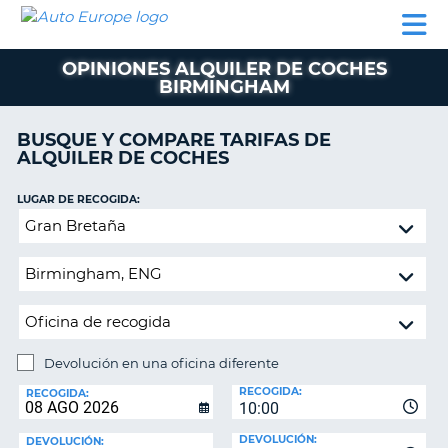
AUTO
ALQUILER
ALQUILER
ALQUILER DE
EUROPE
DE
DE
COLABORADORES
AYUDA
AUTOCARAVANAS
COCHES
COCHES
OPINIONES ALQUILER DE COCHES
BIRMINGHAM
ALQUILER
DE
AUTOCARAVANAS
BUSQUE Y COMPARE TARIFAS DE
ALQUILER DE COCHES
AR
COLABORADORES
LUGAR DE RECOGIDA:
AYUDA
Devolución
MI
en
CUENTA
una
oficina
GESTIONAR
diferente
MI
RESERVA
Devolución en una oficina diferente
ESPAÑA
LUGAR
RECOGIDA:
DE
RECOGIDA:
10:00
DEVOLUCIÓN:
DEVOLUCIÓN:
DEVOLUCIÓN: